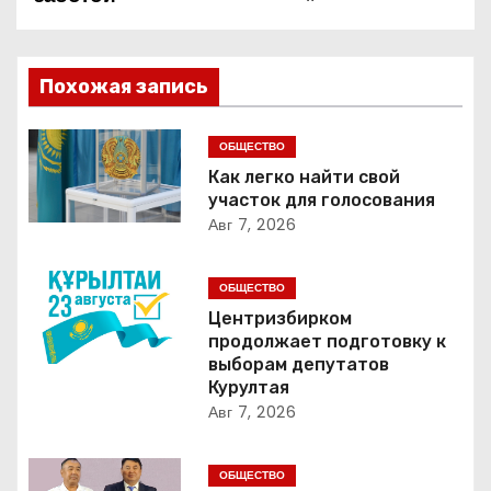
а
в
Похожая запись
и
г
ОБЩЕСТВО
Как легко найти свой
а
участок для голосования
Авг 7, 2026
ц
и
ОБЩЕСТВО
Центризбирком
я
продолжает подготовку к
выборам депутатов
п
Курултая
Авг 7, 2026
о
з
ОБЩЕСТВО