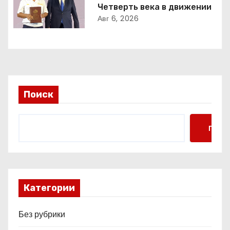
Четверть века в движении
а
Авг 6, 2026
п
и
с
Поиск
я
м
Поис
Категории
Без рубрики