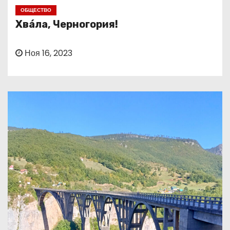
о
ОБЩЕСТВО
м
Хвáла, Черногория!
у
Ноя 16, 2023