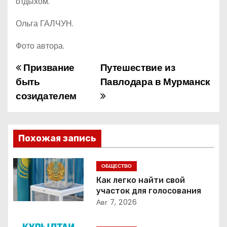
отдыхом.
Ольга ГАЛЧУН.
Фото автора.
Призвание
Путешествие из
Н
быть
Павлодара в Мурманск
а
созидателем
в
и
Похожая запись
г
ОБЩЕСТВО
а
Как легко найти свой
участок для голосования
ц
Авг 7, 2026
и