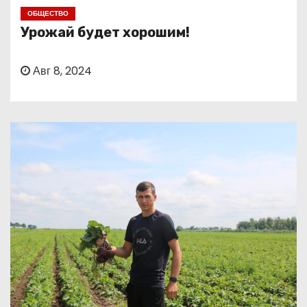
о
ОБЩЕСТВО
м
Урожай будет хорошим!
у
Авг 8, 2024