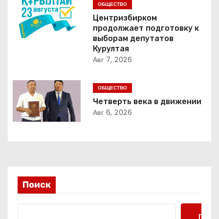
ОБЩЕСТВО
я
Центризбирком
продолжает подготовку к
п
выборам депутатов
Курултая
о
Авг 7, 2026
з
ОБЩЕСТВО
а
Четверть века в движении
п
Авг 6, 2026
и
с
я
Поиск
м
Поис