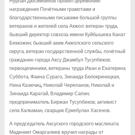
Нурлан Дюсимбинов провел церемонию
награждения Почётными грамотами и
благодарственными письмами большой группы
ветеранов и жителей села Акжол: ветеран труда,
бывший директор совхоза имени Куйбышева Канат
Беккожин; бывший аким Акжолского сельского
округа, ветеран государственной службы, почётный
гражданин города Аксу Джамбул Тусупбеков;
первоцелинники, ветераны труда Иван и Екатерина
Суббота, Фаина Сураго, Зинаида Белокриницкая,
Нина Казючиц, Николай Черепанов, Николай и
Зинаида Каратай, Владимир Сапин;
предприниматель Биржан Тусупбеков; активист
села Калкаман, сварщик Еркебулан Хасенов.
А председатель Аксуского городского маслихата
Мадениет Омаргалиев вручил награды от