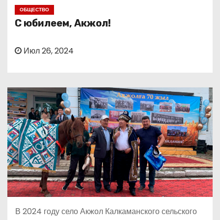
о
ОБЩЕСТВО
м
С юбилеем, Акжол!
у
Июл 26, 2024
В 2024 году село Акжол Калкаманского сельского