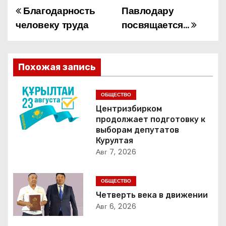
Благодарность
Павлодару
Н
человеку труда
посвящается…
а
в
Похожая запись
и
г
ОБЩЕСТВО
Центризбирком
а
продолжает подготовку к
выборам депутатов
ц
Курултая
Авг 7, 2026
и
я
ОБЩЕСТВО
Четверть века в движении
п
Авг 6, 2026