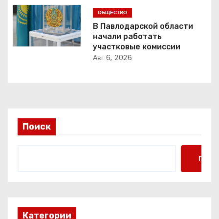
о
ОБЩЕСТВО
з
В Павлодарской области
начали работать
а
участковые комиссии
п
Авг 6, 2026
и
с
я
Поиск
м
Поис
Категории