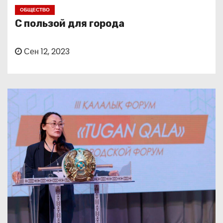
о
ОБЩЕСТВО
м
С пользой для города
у
Сен 12, 2023