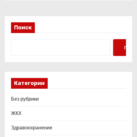
и
с
Поиск
я
м
Поис
Категории
Без рубрики
ЖКХ
Здравоохранение