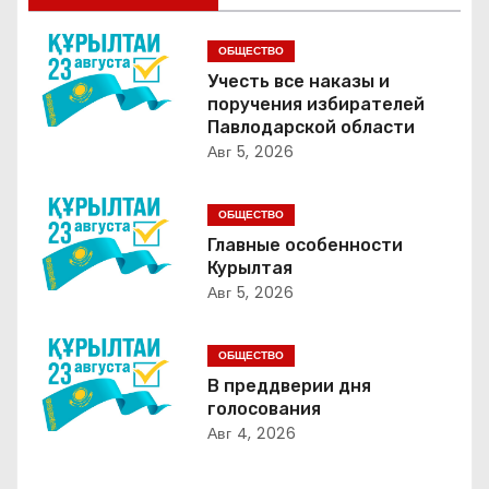
и
г
ОБЩЕСТВО
Учесть все наказы и
а
поручения избирателей
Павлодарской области
ц
Авг 5, 2026
и
ОБЩЕСТВО
я
Главные особенности
Курылтая
п
Авг 5, 2026
о
ОБЩЕСТВО
з
В преддверии дня
голосования
а
Авг 4, 2026
п