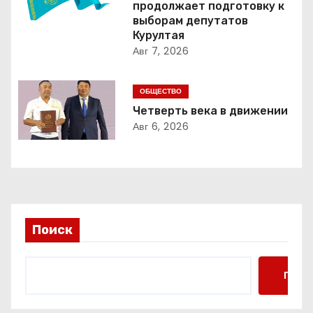
продолжает подготовку к
о
выборам депутатов
Курултая
з
Авг 7, 2026
а
ОБЩЕСТВО
п
Четверть века в движении
Авг 6, 2026
и
с
я
м
Поиск
Поис