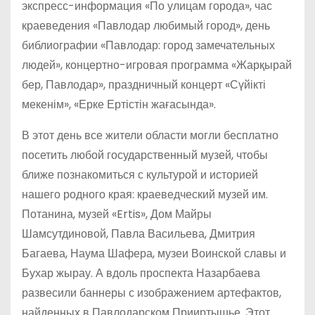
экспресс-информация «По улицам города», час
краеведения «Павлодар любимый город», день
библиографии «Павлодар: город замечательных
людей», концертно-игровая программа «Жарқырай
бер, Павлодар», праздничный концерт «Сүйікті
мекенім», «Ерке Ертістін жағасында».
В этот день все жители области могли бесплатно
посетить любой государственный музей, чтобы
ближе познакомиться с культурой и историей
нашего родного края: краеведческий музей им.
Потанина, музей «Ertis», Дом Майры
Шамсутдиновой, Павла Васильева, Дмитрия
Багаева, Наума Шафера, музеи Воинской славы и
Бухар жырау. А вдоль проспекта Назарбаева
развесили баннеры с изображением артефактов,
найденных в Павлодарском Прииртышье. Этот