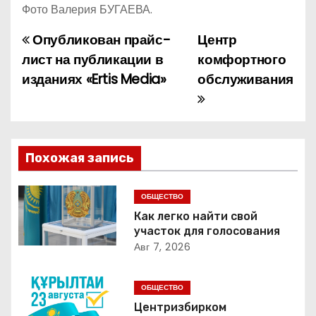
Фото Валерия БУГАЕВА.
Опубликован прайс-
Центр
Н
лист на публикации в
комфортного
а
изданиях «Ertis Media»
обслуживания
в
и
г
Похожая запись
а
ОБЩЕСТВО
ц
Как легко найти свой
участок для голосования
и
Авг 7, 2026
я
ОБЩЕСТВО
п
Центризбирком