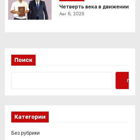
а
Четверть века в движении
п
Авг 6, 2026
и
с
я
Поиск
м
Поис
Категории
Без рубрики