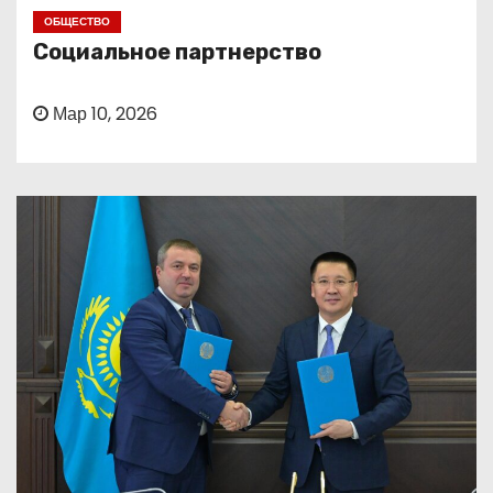
о
ОБЩЕСТВО
м
Социальное партнерство
у
Мар 10, 2026