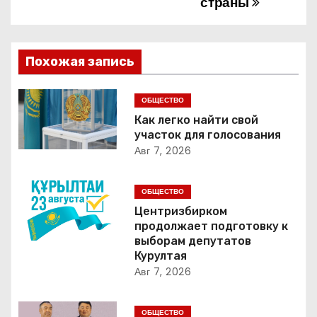
страны
в
и
Похожая запись
г
ОБЩЕСТВО
а
Как легко найти свой
участок для голосования
ц
Авг 7, 2026
и
ОБЩЕСТВО
я
Центризбирком
продолжает подготовку к
п
выборам депутатов
Курултая
о
Авг 7, 2026
з
ОБЩЕСТВО