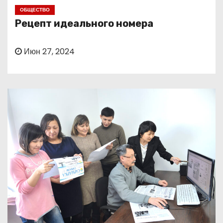
о
ОБЩЕСТВО
м
Рецепт идеального номера
у
Июн 27, 2024