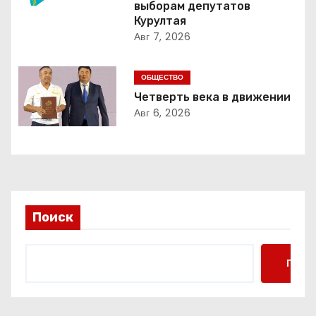
выборам депутатов
п
Курултая
Авг 7, 2026
о
з
ОБЩЕСТВО
Четверть века в движении
а
Авг 6, 2026
п
и
с
Поиск
я
м
Поис