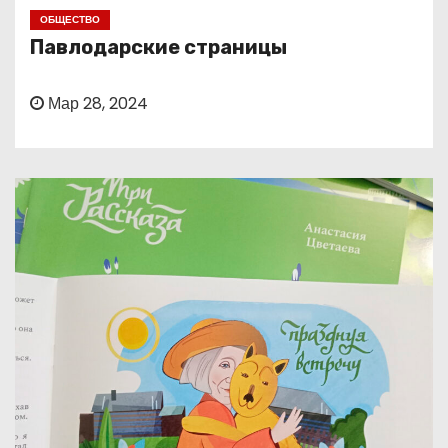
о
ОБЩЕСТВО
м
Павлодарские страницы
у
Мар 28, 2024