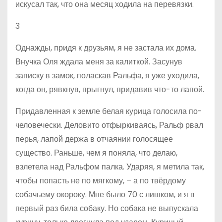
искусал так, что она месяц ходила на перевязки.
3
Однажды, придя к друзьям, я не застала их дома.
Внучка Оля ждала меня за калиткой. Засунув
записку в замок, поласкав Ральфа, я уже уходила,
когда он, рявкнув, прыгнул, придавив что-то лапой.
Придавленная к земле белая курица голосила по-
человечески. Деловито отфыркиваясь, Ральф рвал
перья, лапой держа в отчаянии голосящее
существо. Раньше, чем я поняла, что делаю,
взлетела над Ральфом палка. Ударяя, я метила так,
чтобы попасть не по мягкому, – а по твёрдому
собачьему окороку. Мне было 70 с лишком, и я в
первый раз била собаку. Но собака не выпускала