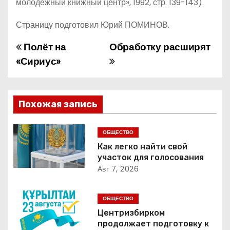
молодёжный книжный центр», 1992, стр. 139-143).
Страницу подготовил Юрий ПОМИНОВ.
Полёт на
Обработку расширят
Н
«Сириус»
а
в
Похожая запись
и
г
ОБЩЕСТВО
Как легко найти свой
а
участок для голосования
Авг 7, 2026
ц
и
ОБЩЕСТВО
Центризбирком
я
продолжает подготовку к