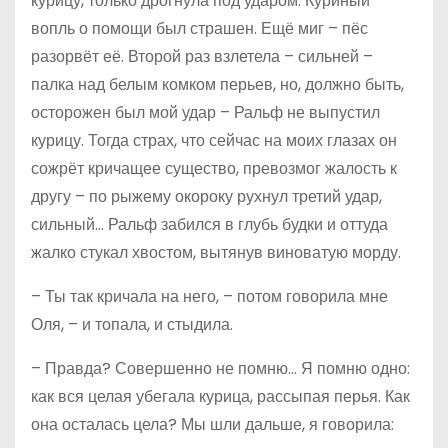
курицу, только дрогнула под ударом. Куриный
вопль о помощи был страшен. Ещё миг – пёс
разорвёт её. Второй раз взлетела – сильней –
палка над белым комком перьев, но, должно быть,
осторожен был мой удар – Ральф не выпустил
курицу. Тогда страх, что сейчас на моих глазах он
сожрёт кричащее существо, превозмог жалость к
другу – по рыжему окороку рухнул третий удар,
сильный… Ральф забился в глубь будки и оттуда
жалко стукал хвостом, вытянув виноватую морду.
– Ты так кричала на него, – потом говорила мне
Оля, – и топала, и стыдила.
– Правда? Совершенно не помню… Я помню одно:
как вся целая убегала курица, рассыпая перья. Как
она осталась цела? Мы шли дальше, я говорила: