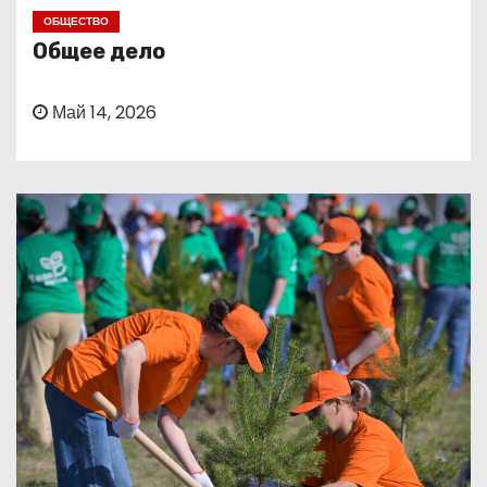
о
ОБЩЕСТВО
м
Общее дело
у
Май 14, 2026