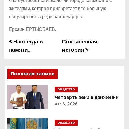
благоустройства и экологии города совместно с
жителями, которая приобретает всё большую
популярность среди павлодарцев.
Ерсаин ЕРТЫСБАЕВ.
Навсегда в
Сохранённая
Н
памяти…
история
а
в
Похожая запись
и
г
ОБЩЕСТВО
Четверть века в движении
а
Авг 6, 2026
ц
ОБЩЕСТВО
и