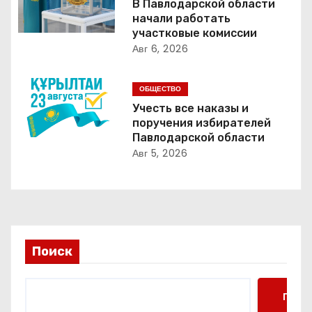
В Павлодарской области
начали работать
я
участковые комиссии
Авг 6, 2026
п
о
ОБЩЕСТВО
Учесть все наказы и
з
поручения избирателей
Павлодарской области
а
Авг 5, 2026
п
и
с
Поиск
я
м
Поис