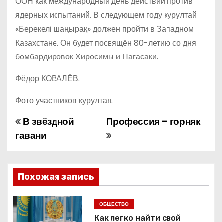
ООН как международный день действий против
ядерных испытаний. В следующем году курултай
«Берекелі шаңырақ» должен пройти в Западном
Казахстане. Он будет посвящён 80-летию со дня
бомбардировок Хиросимы и Нагасаки.
Фёдор КОВАЛЁВ.
Фото участников курултая.
В звёздной
Профессия – горняк
Н
гавани
а
в
Похожая запись
и
г
ОБЩЕСТВО
Как легко найти свой