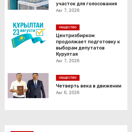
а
участок для голосования
Авг 7, 2026
ц
и
ОБЩЕСТВО
Центризбирком
я
продолжает подготовку к
выборам депутатов
п
Курултая
Авг 7, 2026
о
з
ОБЩЕСТВО
Четверть века в движении
а
Авг 6, 2026
п
и
с