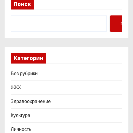
Поиск
я
м
Поис
Категории
Без рубрики
ЖКХ
Здравоохранение
Культура
Личность