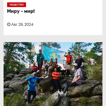
о
ОБЩЕСТВО
м
Миру – мир!
у
Авг 29, 2024