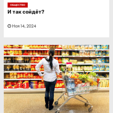
о
ОБЩЕСТВО
м
И так сойдёт?
у
Ноя 14, 2024