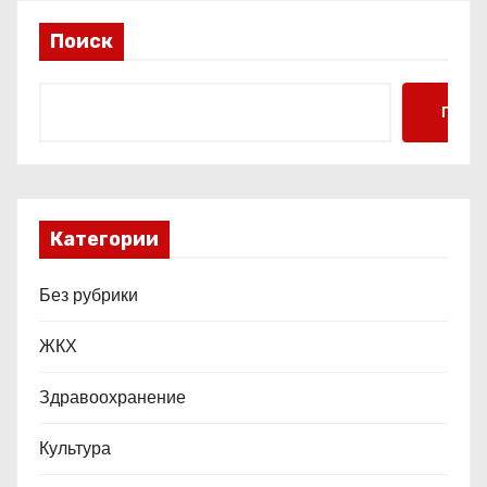
с
Поиск
я
м
Поис
Категории
Без рубрики
ЖКХ
Здравоохранение
Культура