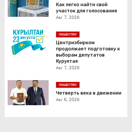
Как легко найти свой
а
участок для голосования
Авг 7, 2026
ц
и
ОБЩЕСТВО
Центризбирком
я
продолжает подготовку к
выборам депутатов
п
Курултая
Авг 7, 2026
о
з
ОБЩЕСТВО
Четверть века в движении
а
Авг 6, 2026
п
и