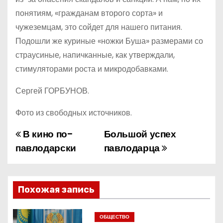
понятиям, «гражданам второго сорта» и
чужеземцам, это сойдет для нашего питания.
Подошли же куриные «ножки Буша» размерами со
страусиные, напичканные, как утверждали,
стимуляторами роста и микродобавками.
Сергей ГОРБУНОВ.
Фото из свободных источников.
В кино по-
Большой успех
Н
павлодарски
павлодарца
а
в
Похожая запись
и
г
ОБЩЕСТВО