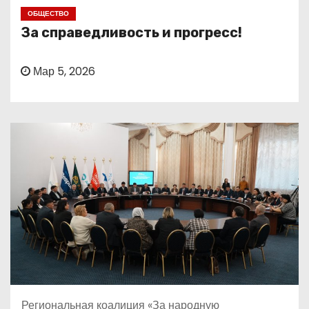
о
ОБЩЕСТВО
м
За справедливость и прогресс!
у
Мар 5, 2026
Региональная коалиция «За народную