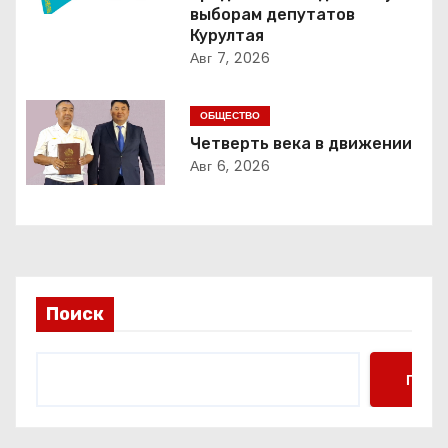
о
выборам депутатов
Курултая
з
Авг 7, 2026
а
ОБЩЕСТВО
п
Четверть века в движении
Авг 6, 2026
и
с
я
м
Поиск
Поис