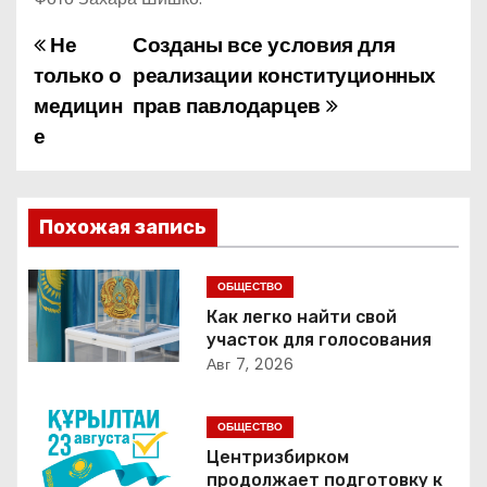
Не
Созданы все условия для
Н
только о
реализации конституционных
а
медицин
прав павлодарцев
е
в
и
г
Похожая запись
а
ОБЩЕСТВО
ц
Как легко найти свой
участок для голосования
и
Авг 7, 2026
я
ОБЩЕСТВО
п
Центризбирком
продолжает подготовку к