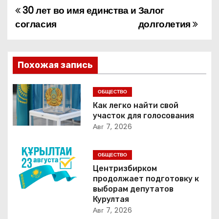
30 лет во имя единства и
Залог
Н
согласия
долголетия
а
в
Похожая запись
и
г
ОБЩЕСТВО
Как легко найти свой
а
участок для голосования
Авг 7, 2026
ц
и
ОБЩЕСТВО
Центризбирком
я
продолжает подготовку к
выборам депутатов
п
Курултая
Авг 7, 2026