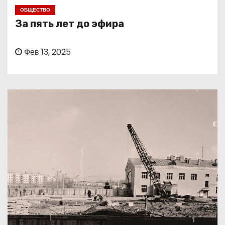
о
ОБЩЕСТВО
м
За пять лет до эфира
у
Фев 13, 2025