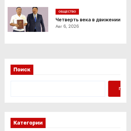
о
з
ОБЩЕСТВО
Четверть века в движении
а
Авг 6, 2026
п
и
с
Поиск
я
м
Поис
Категории