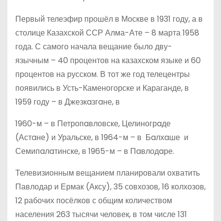
Первый телеэфир прошёл в Москве в 1931 году, а в
столице Казахской ССР Алма-Ате – 8 марта 1958
года. С самого начала вещание было дву­
язычным – 40 процентов на казахском языке и 60
процентов на русском. В тот же год телецентры
появились в Усть-Каменогорске и Караганде, в
1959 году – в Джезкaзгaне, в
1960-м – в Петропaвловске, Целиногрaде
(Астaне) и Уральске, в 1964-м – в Бaлхaше и
Семипaлaтинске, в 1965-м – в Пaвлодaре.
Телевизионным вещанием планировали охватить
Павлодар и Ермак (Аксу), 35 совхозов, 16 колхозов,
12 рабочих посёлков с общим количеством
населения 263 тысячи человек, в том числе 131