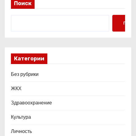
Поиск
я
м
Поис
Категории
Без рубрики
ЖКХ
Здравоохранение
Культура
Личность