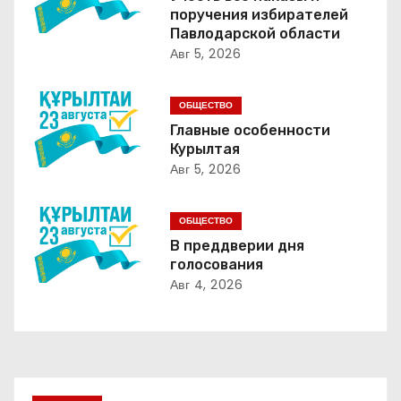
а
поручения избирателей
Павлодарской области
ц
Авг 5, 2026
и
ОБЩЕСТВО
я
Главные особенности
Курылтая
п
Авг 5, 2026
о
ОБЩЕСТВО
з
В преддверии дня
голосования
а
Авг 4, 2026
п
и
с