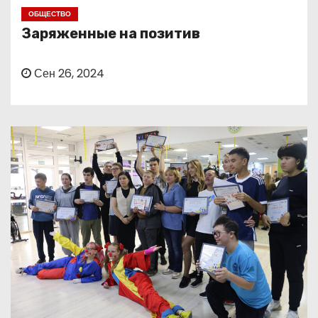
о
ОБЩЕСТВО
м
Заряженные на позитив
у
Сен 26, 2024