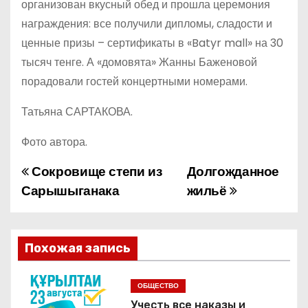
организован вкусный обед и прошла церемония
награждения: все получили дипломы, сладости и
ценные призы – сертификаты в «Batyr mall» на 30
тысяч тенге. А «домовята» Жанны Баженовой
порадовали гостей концертными номерами.
Татьяна САРТАКОВА.
Фото автора.
Сокровище степи из
Долгожданное
Н
Сарышыганака
жильё
а
в
Похожая запись
и
г
ОБЩЕСТВО
Учесть все наказы и