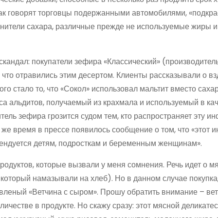
, как говорят торговцы подержанными автомобилями, «подкра
енители сахара, различные прежде не используемые жиры и 
скандал: покупатели зефира «Классический» (производител
 что отравились этим десертом. Клиенты рассказывали о вз
ого стало то, что «Сокол» использовал мальтит вместо саха
сса альдитов, получаемый из крахмала и используемый в ка
тель зефира грозится судом тем, кто распространяет эту и
 же время в прессе появилось сообщение о том, что «этот 
мендуется детям, подросткам и беременным женщинам».
родуктов, которые вызвали у меня сомнения. Речь идет о м
 который намазывали на хлеб). Но в данном случае покупка,
авленый «Ветчина с сыром». Прошу обратить внимание – вет
личестве в продукте. Но скажу сразу: этот мясной деликате