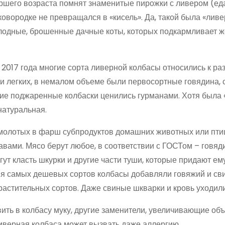
таршего возраста помнят знаменитые пирожки с ливером (ед
ковородке не превращался в «кисель». Да, такой была «ливе
лодные, брошенные дачные коты, которых подкармливает ж
 2017 года многие сорта ливерной колбасы относились к ра
а и легких, в немалом объеме были первосортные говядина, 
ие поджаренные колбаски ценились гурманами. Хотя была 
натуральная.
ремолотых в фарш субпродуктов домашних животных или пти
правами. Мясо берут любое, в соответствии с ГОСТом – говяд
огут класть шкурки и другие части туши, которые придают ем
ия самых дешевых сортов колбасы добавляли говяжий и сви
растительных сортов. Даже свиные шкварки и кровь уходил
ть в колбасу муку, другие заменители, увеличивающие об
 ливерная колбаса может вызвать даже аллергию.