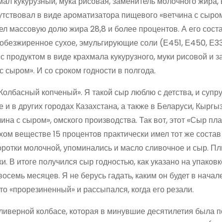
мал кукурузный, мука рисовая, заменитель молочного жира,
тствовал в виде ароматизатора пищевого «ветчина с сыром
мел массовую долю жира 28,8 и более процентов. А его сост
 обезжиренное сухое, эмульгирующие соли (Е451, Е450, Е33
с продуктом в виде крахмала кукурузного, муки рисовой и 
 сыром». И со сроком годности в полгода.
лбасный копченый». Я такой сыр люблю с детства, и супру
 и в других городах Казахстана, а также в Беларуси, Кыргы
чина с сыром», омского производства. Так вот, этот «Сыр п
ом веществе 15 процентов практически имел тот же состав
оротки молочной, упоминались и масло сливочное и сыр. Пл
. В итоге получился сыр годностью, как указано на упаковке
 восемь месяцев. Я не берусь гадать, каким он будет в начал
о «прорезиненный» и рассыпался, когда его резали.
ливерной колбасе, которая в минувшие десятилетия была 