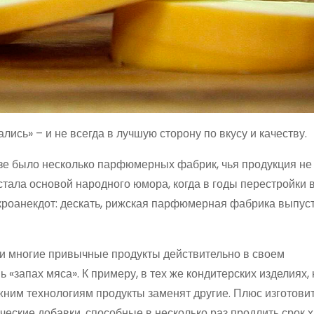
сь» – и не всегда в лучшую сторону по вкусу и качеству.
зе было несколько парфюмерных фабрик, чья продукция не
 стала основой народного юмора, когда в годы перестройки
микроанекдот: дескать, рижская парфюмерная фабрика выпус
ени многие привычные продукты действительно в своем
 «запах мяса». К примеру, в тех же кондитерских изделиях, 
ним технологиям продукты заменят другие. Плюс изготовит
еские добавки, способные в несколько раз продлить срок 