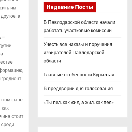
Недавние Посты
сить им
другое, а
В Павлодарской области начали
работать участковые комиссии
ь –
Учесть все наказы и поручения
дутии
избирателей Павлодарской
ра
области
честве
нформацию,
Главные особенности Курылтая
ингредиент
В преддверии дня голосования
ягком сыре
«Ты пел, как жил, а жил, как пел»
 как
чина стоит
с среди