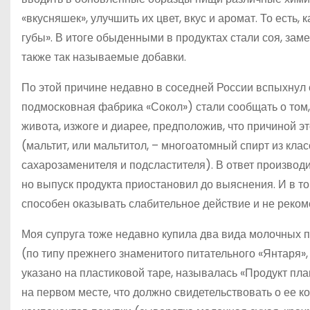
«вкусняшек», улучшить их цвет, вкус и аромат. То есть
губы». В итоге обыденными в продуктах стали соя, зам
также так называемые добавки.
По этой причине недавно в соседней России вспыхнул 
подмосковная фабрика «Сокол») стали сообщать о том,
живота, изжоге и диарее, предположив, что причиной эт
(мальтит, или мальтитол, – многоатомный спирт из кла
сахарозаменителя и подсластителя). В ответ производи
но выпуск продукта приостановил до выяснения. И в то
способен оказывать слабительное действие и не реко
Моя супруга тоже недавно купила два вида молочных п
(по типу прежнего знаменитого питательного «Янтаря»,
указано на пластиковой таре, называлась «Продукт пл
на первом месте, что должно свидетельствовать о ее ко