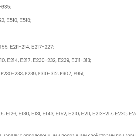
-635;
2, Е510, Е518;
155, Е211-214, Е217-227;
0, Е214, Е217, Е230-232, Е239, Е311-313;
E230-233, E239, E310-312, E907, E951;
, Е126, Е130, Е131, Е143, Е152, Е210, Е211, Е213-217, Е230, Е
вки наряду с определенными полезными свойствами при за