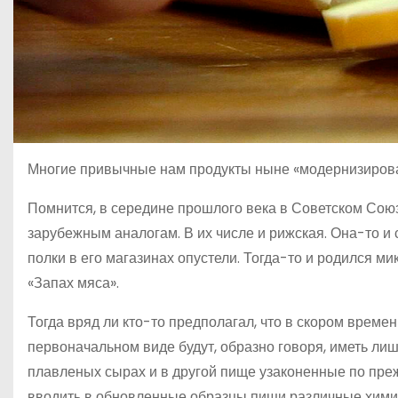
Многие привычные нам продукты ныне «модернизировали
Помнится, в середине прошлого века в Советском Сою
зарубежным аналогам. В их числе и рижская. Она-то и
полки в его магазинах опустели. Тогда-то и родился 
«Запах мяса».
Тогда вряд ли кто-то предполагал, что в скором врем
первоначальном виде будут, образно говоря, иметь лишь
плавленых сырах и в другой пище узаконенные по преж
вводить в обновленные образцы пищи различные химич