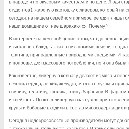
в народе и по вкусовым качествам, и по цене. Люди с
студентов), жареную картошку с ливером, который на с
сегодня, на нашем семейном примере, ее едят лишь го
наши домашние от нее шарахаются. Почему?
В интернете нашел сообщение о том, что до революции
изысканных блюд, так как в них, помимо печени, сердц
телятина, приправленные природными специями. И так
и попроще, для массового потребления, но и она была 
Как известно, ливерную колбасу делают из мяса и пе
печени, сердца, легких, желудка, мозгов с луком и при
свинину, телятину, кролика, птицу, баранину. В фарш м
и клейкость. Позже в ливерную массу для приготовлен
крупы и бобовые входили в состав мясосодержащих и 
Сегодня недобросовестные производители могут добави
а также улучшители вкуса, красители. В таких случаях