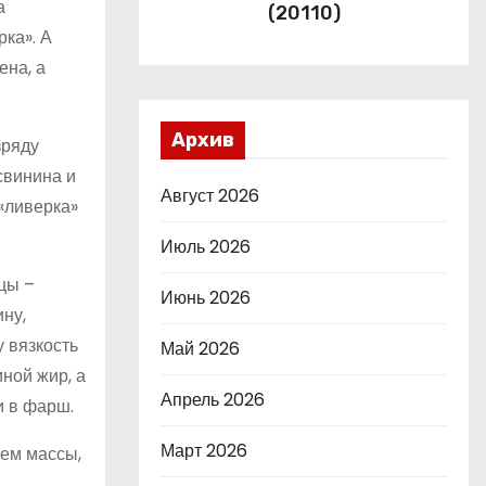
а
(20110)
рка». А
ена, а
Архив
зряду
свинина и
Август 2026
«ливерка»
Июль 2026
цы –
Июнь 2026
ину,
у вязкость
Май 2026
ной жир, а
Апрель 2026
и в фарш.
Март 2026
ъем массы,