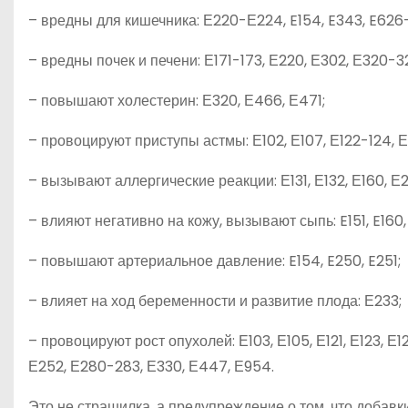
– вредны для кишечника: Е220-Е224, E154, E343, E626
– вредны почек и печени: Е171-173, Е220, Е302, Е320-32
– повышают холестерин: Е320, Е466, Е471;
– провоцируют приступы астмы: Е102, Е107, Е122-124, Е
– вызывают аллергические реакции: Е131, Е132, Е160, Е21
– влияют негативно на кожу, вызывают сыпь: E151, E160, 
– повышают артериальное давление: E154, E250, E251;
– влияет на ход беременности и развитие плода: Е233;
– провоцируют рост опухолей: Е103, Е105, Е121, Е123, Е125
Е252, Е280-283, Е330, Е447, Е954.
Это не страшилка, а предупреждение о том, что доба