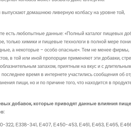
я выпускают домашнюю ливерную колбасу на уровне той,
нете есть любопытные данные: «Полный каталог пищевых до
ое, только химики и пищевые технологи в полной мере пони
едные, а некоторые – особо опасные». Тем не менее фирмы,
ов, в той или иной пропорции применяют эти добавки, стр
соблазнительным запахом, приятным на вкус и с длительны
. В последнее время в интернете участились сообщения об о
нения пищи, но и по причине того, что находится в продукте
евых добавок, которые приводят данные влияния пищ
о:
0-322, Е338-341, Е407, Е450-453, Е461, Е463, Е465, Е466