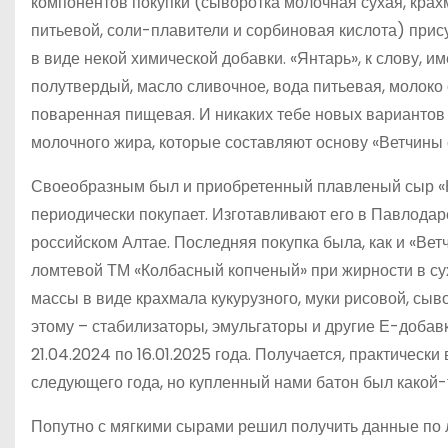
компонентов покупки (сыворотка молочная сухая, крах
питьевой, соли-плавители и сорбиновая кислота) прису
в виде некой химической добавки. «Янтарь», к слову, и
полутвердый, масло сливочное, вода питьевая, молоко
поваренная пищевая. И никаких тебе новых вариантов 
молочного жира, которые составляют основу «Ветчины с
Своеобразным был и приобретенный плавленый сыр «Ко
периодически покупает. Изготавливают его в Павлодаре
российском Алтае. Последняя покупка была, как и «Вет
ломтевой ТМ «Колбасный копченый» при жирности в сух
массы в виде крахмала кукурузного, муки рисовой, сыв
этому – стабилизаторы, эмульгаторы и другие Е-добавки
21.04.2024 по 16.01.2025 года. Получается, практически
следующего года, но купленный нами батон был какой-т
Попутно с мягкими сырами решил получить данные по 