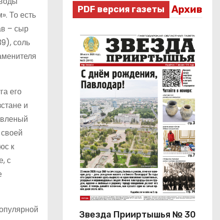
 воды
Архив
PDF версия газеты
». То есть
ав – сыр
9), соль
заменителя
га его
зстане и
лавленый
 своей
юс к
, с
е
популярной
Звезда Прииртышья № 30