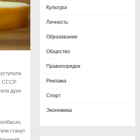
Культура
Личность
Образование
Общество
Правопорядок
 уступала
Реклама
 в СССР
тила духи
Спорт
Экономика
колбасах,
ели станут
хранения