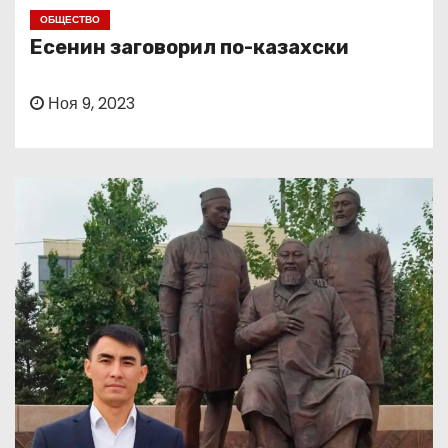
о
ОБЩЕСТВО
м
Есенин заговорил по-казахски
у
Ноя 9, 2023