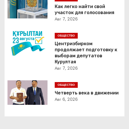
г
Как легко найти свой
участок для голосования
а
Авг 7, 2026
ц
ОБЩЕСТВО
и
Центризбирком
продолжает подготовку к
я
выборам депутатов
Курултая
п
Авг 7, 2026
о
ОБЩЕСТВО
з
Четверть века в движении
Авг 6, 2026
а
п