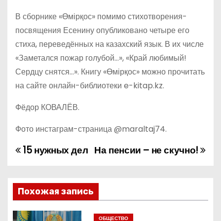
В сборнике «Өмірқос» помимо стихотворения-
посвящения Есенину опубликовано четыре его
стиха, переведённых на казахский язык. В их числе
«Заметался пожар голубой…», «Край любимый!
Сердцу снятся…». Книгу «Өмірқос» можно прочитать
на сайте онлайн-библиотеки e-kitap.kz.
Фёдор КОВАЛЁВ.
Фото инстаграм-страница @maraltaj74.
15 нужных дел
На пенсии – не скучно!
Н
а
в
Похожая запись
и
ОБЩЕСТВО