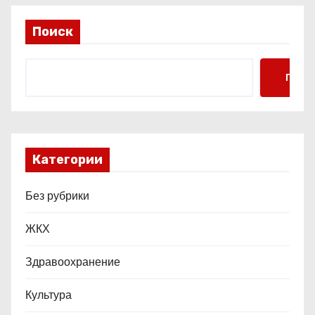
и
с
Поиск
я
Поис
м
Категории
Без рубрики
ЖКХ
Здравоохранение
Культура