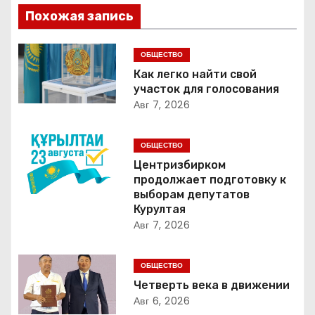
в
Похожая запись
и
г
ОБЩЕСТВО
Как легко найти свой
а
участок для голосования
Авг 7, 2026
ц
и
ОБЩЕСТВО
Центризбирком
я
продолжает подготовку к
выборам депутатов
п
Курултая
Авг 7, 2026
о
з
ОБЩЕСТВО
Четверть века в движении
а
Авг 6, 2026