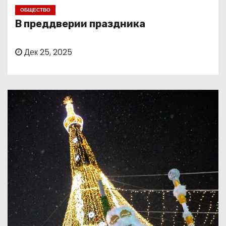
о
ОБЩЕСТВО
м
В преддверии праздника
у
Дек 25, 2025