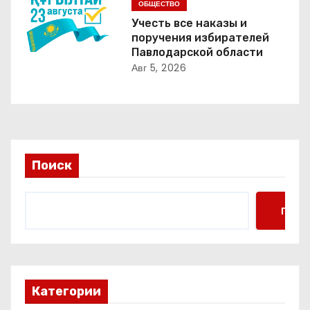
о
ОБЩЕСТВО
Учесть все наказы и
з
поручения избирателей
Павлодарской области
а
Авг 5, 2026
п
и
с
Поиск
я
м
Поис
Категории