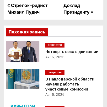
Стрелок-радист
Доклад
Н
Михаил Пудич
Президенту
а
в
Похожая запись
и
г
ОБЩЕСТВО
Четверть века в движении
а
Авг 6, 2026
ц
ОБЩЕСТВО
и
В Павлодарской области
начали работать
я
участковые комиссии
Авг 6, 2026
п