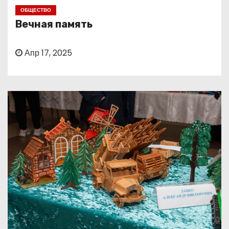
о
ОБЩЕСТВО
м
Вечная память
у
Апр 17, 2025