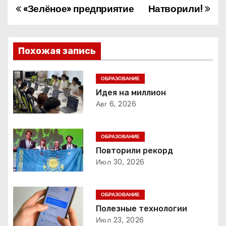
«Зелёное» предприятие
Натворили!
Н
а
в
Похожая запись
и
ОБРАЗОВАНИЕ
г
Идея на миллион
Авг 6, 2026
а
ц
ОБРАЗОВАНИЕ
Повторили рекорд
и
Июл 30, 2026
я
ОБРАЗОВАНИЕ
п
Полезные технологии
о
Июл 23, 2026