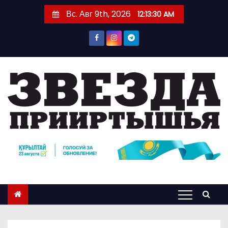
П
Вс. Авг 9th, 2026
12:13:31 AM
е
р
е
й
т
и
к
с
о
д
е
р
ж
и
м