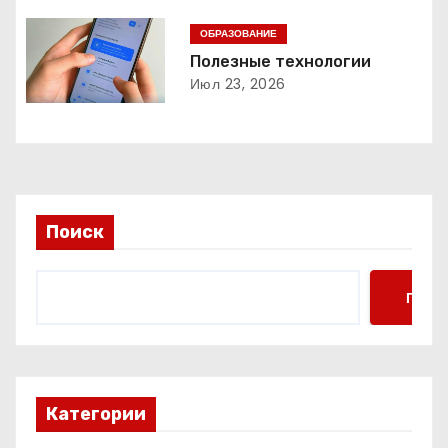
п
ОБРАЗОВАНИЕ
о
Полезные технологии
Июл 23, 2026
з
а
п
и
Поиск
с
Поис
я
м
Категории