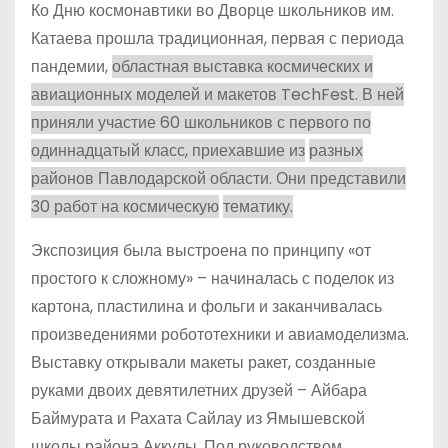
Ко Дню космонавтики во Дворце школьников
им.
Катаева прошла традиционная, первая с периода
пандемии,
областная выставка космических и
авиационных моделей и макетов TechFest. В ней
приняли участие 60 школьников с первого по
одиннадцатый класс, приехавшие из
разных
районов Павлодарской области. Они представили
30 работ на космическую
тематику.
Экспозиция была выстро­ена по принципу «от
простого к сложному» – начиналась с поделок из
картона, пластилина и фольги и заканчивалась
произведениями робототехники и авиамоделизма.
Выставку открывали макеты ракет, созданные
руками двоих девятилетних друзей – Айбара
Баймурата и Рахата Сайлау из Ямышевской
школы района Аккулы.
Под руководством