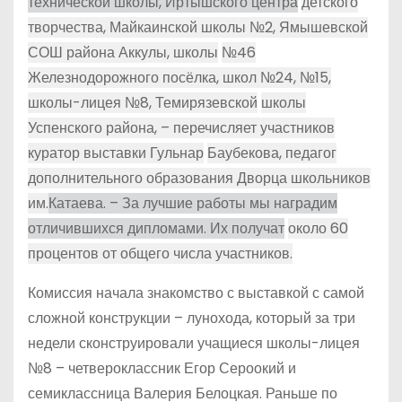
технической школы, Иртышского центра
детского
творчества, Майкаинской школы №2, Ямышевской
СОШ района Аккулы, школы
№46
Железнодорожного посёлка, школ №24, №15,
школы-лицея №8, Темирязевской
школы
Успенского района, – перечисляет участников
куратор выставки Гульнар
Баубекова, педагог
дополнительного образования Дворца школьников
им.
Катаева. – За лучшие работы мы наградим
отличившихся дипломами. Их получат
около 60
процентов от общего числа участников.
Комиссия начала знакомство с выставкой с самой
сложной конструкции – лунохода, который за три
недели сконструировали учащиеся школы-лицея
№8 – четвероклассник Егор Сероокий и
семиклассница Валерия Белоцкая. Раньше по