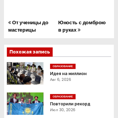
От ученицы до
Юность с домброю
Н
мастерицы
в руках
а
в
Похожая запись
и
г
ОБРАЗОВАНИЕ
Идея на миллион
а
Авг 6, 2026
ц
ОБРАЗОВАНИЕ
и
Повторили рекорд
Июл 30, 2026
я