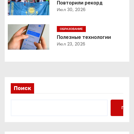
Повторили рекорд
и
Июл 30, 2026
я
ОБРАЗОВАНИЕ
п
Полезные технологии
о
Июл 23, 2026
з
а
п
Поиск
и
с
Поис
я