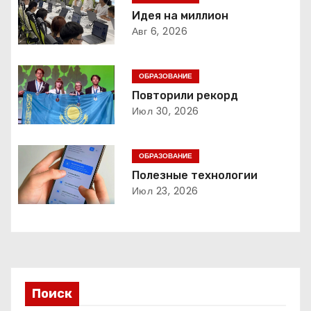
г
Идея на миллион
а
Авг 6, 2026
ц
ОБРАЗОВАНИЕ
и
Повторили рекорд
Июл 30, 2026
я
п
ОБРАЗОВАНИЕ
о
Полезные технологии
Июл 23, 2026
з
а
п
и
Поиск