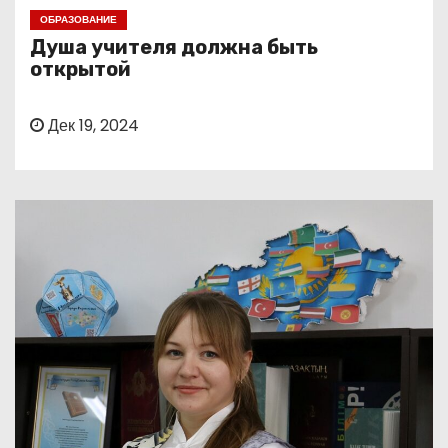
о
ОБРАЗОВАНИЕ
м
Душа учителя должна быть
у
открытой
Дек 19, 2024