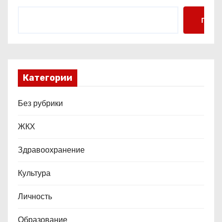
с
Поис
я
м
Категории
Без рубрики
ЖКХ
Здравоохранение
Культура
Личность
Образование