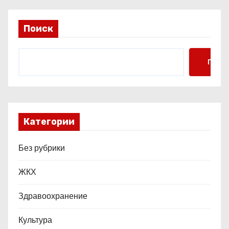
а
п
Поиск
и
с
Поис
я
м
Категории
Без рубрики
ЖКХ
Здравоохранение
Культура