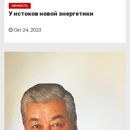
о
ЛИЧНОСТЬ
м
У истоков новой энергетики
у
Окт 24, 2023