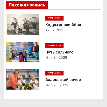
в
Похожая запись
и
ЛИЧНОСТЬ
г
Кадры эпохи Абая
Авг 6, 2026
а
ц
ЛИЧНОСТЬ
Путь сильного
и
Июл 31, 2026
я
ЛИЧНОСТЬ
п
Азаровский вечер
о
Июл 23, 2026
з