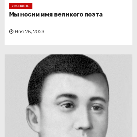
о
ЛИЧНОСТЬ
м
Мы носим имя великого поэта
у
Ноя 28, 2023