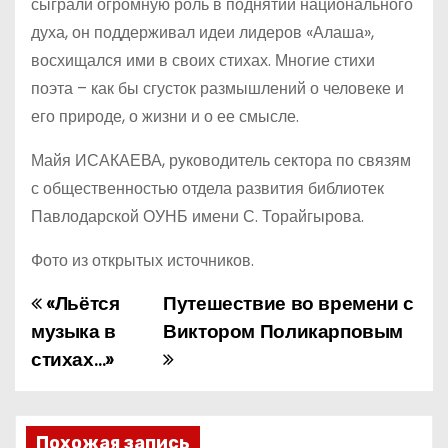
сыграли огромную роль в поднятии национального
духа, он поддерживал идеи лидеров «Алаша»,
восхищался ими в своих стихах. Многие стихи
поэта – как бы сгусток размышлений о человеке и
его природе, о жизни и о ее смысле.
Майя ИСАКАЕВА, руководитель сектора по связям
с общественностью отдела развития библиотек
Павлодарской ОУНБ имени С. Торайгырова.
Фото из открытых источников.
«Льётся
Путешествие во времени с
Н
музыка в
Виктором Поликарповым
а
стихах…»
в
и
Похожая запись