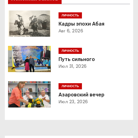
г
ЛИЧНОСТЬ
а
Кадры эпохи Абая
Авг 6, 2026
ц
и
ЛИЧНОСТЬ
я
Путь сильного
Июл 31, 2026
п
о
ЛИЧНОСТЬ
Азаровский вечер
з
Июл 23, 2026
а
п