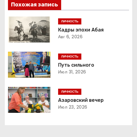
Похожая запись
и
г
ЛИЧНОСТЬ
Кадры эпохи Абая
а
Авг 6, 2026
ц
ЛИЧНОСТЬ
и
Путь сильного
Июл 31, 2026
я
п
ЛИЧНОСТЬ
о
Азаровский вечер
Июл 23, 2026
з
а