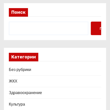
п
и
Поиск
с
Поис
я
м
Категории
Без рубрики
ЖКХ
Здравоохранение
Культура