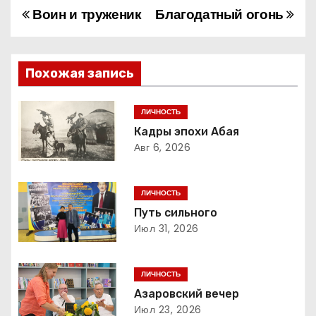
Воин и труженик
Благодатный огонь
Н
а
в
Похожая запись
и
ЛИЧНОСТЬ
г
Кадры эпохи Абая
Авг 6, 2026
а
ц
ЛИЧНОСТЬ
Путь сильного
и
Июл 31, 2026
я
ЛИЧНОСТЬ
п
Азаровский вечер
о
Июл 23, 2026