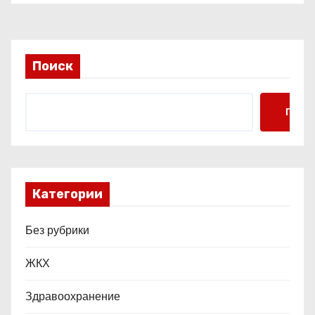
п
и
Поиск
с
я
Поис
м
Категории
Без рубрики
ЖКХ
Здравоохранение