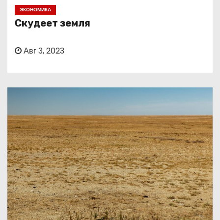
о
ЭКОНОМИКА
м
Скудеет земля
у
Авг 3, 2023