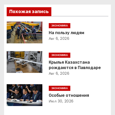
в
Похожая запись
и
г
ЭКОНОМИКА
На пользу людям
а
Авг 6, 2026
ц
ЭКОНОМИКА
и
Крылья Казахстана
рождаются в Павлодаре
я
Авг 6, 2026
п
ЭКОНОМИКА
о
Особые отношения
з
Июл 30, 2026
а