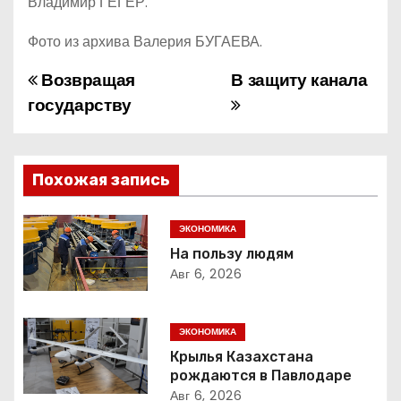
Владимир ГЕГЕР.
Фото из архива Валерия БУГАЕВА.
Возвращая
В защиту канала
Н
государству
а
в
Похожая запись
и
г
ЭКОНОМИКА
На пользу людям
а
Авг 6, 2026
ц
ЭКОНОМИКА
и
Крылья Казахстана
рождаются в Павлодаре
я
Авг 6, 2026