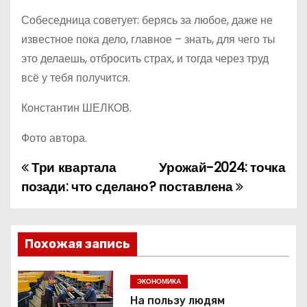
Собеседница советует: берясь за любое, даже не
известное пока дело, главное – знать, для чего ты
это делаешь, отбросить страх, и тогда через труд
всё у тебя получится.
Константин ШЕЛКОВ.
Фото автора.
Три квартала
Урожай-2024: точка
Н
позади: что сделано?
поставлена
а
в
Похожая запись
и
г
ЭКОНОМИКА
На пользу людям