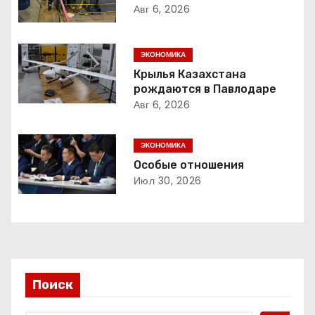
а
Авг 6, 2026
ц
ЭКОНОМИКА
и
Крылья Казахстана
рождаются в Павлодаре
я
Авг 6, 2026
п
ЭКОНОМИКА
о
Особые отношения
з
Июл 30, 2026
а
п
и
Поиск
с