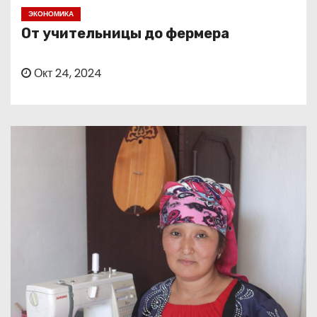
о
ЭКОНОМИКА
м
От учительницы до фермера
у
Окт 24, 2024