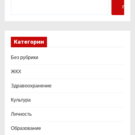
я
Поис
м
Категории
Без рубрики
ЖКХ
Здравоохранение
Культура
Личность
Образование