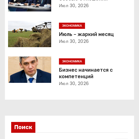
а
Июл 30, 2026
ц
ЭКОНОМИКА
и
Июль – жаркий месяц
Июл 30, 2026
я
п
ЭКОНОМИКА
о
Бизнес начинается с
компетенций
з
Июл 30, 2026
а
п
и
Поиск
с