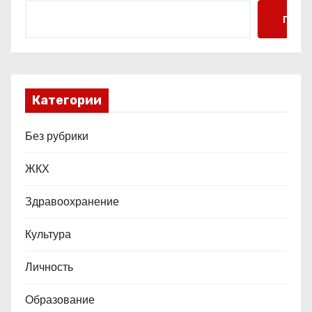
я
Поис
м
Категории
Без рубрики
ЖКХ
Здравоохранение
Культура
Личность
Образование