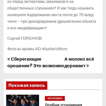
их перед экспертами, заказчиком и на
общественных слушаниях? И как тогда называть
нынешнее вздорожание моста почти до 70 млрд
тенге – при декларируемом удешевлении объекта
и его «модификации»?
Сергей ГОРБУНОВ.
Фото из архива АО «КазАвтоЖол».
Сберегающее
А молоко всё
Н
орошение? Это возможно
дорожает
а
в
Похожая запись
и
г
ЭКОНОМИКА
Особые отношения