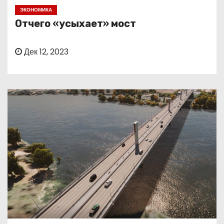
о
ЭКОНОМИКА
м
Отчего «усыхает» мост
у
Дек 12, 2023