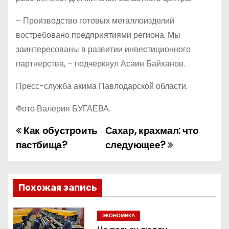
– Производство готовых металлоизделий
востребовано предприятиями региона. Мы
заинтересованы в развитии инвестиционного
партнерства, – подчеркнул Асаин Байханов.
Пресс-служба акима Павлодарской области.
Фото Валерия БУГАЕВА.
Как обустроить
Сахар, крахмал: что
Н
пастбища?
следующее?
а
в
Похожая запись
и
г
ЭКОНОМИКА