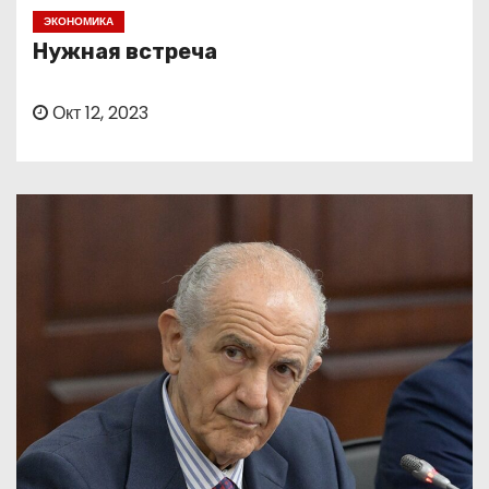
о
ЭКОНОМИКА
м
Нужная встреча
у
Окт 12, 2023