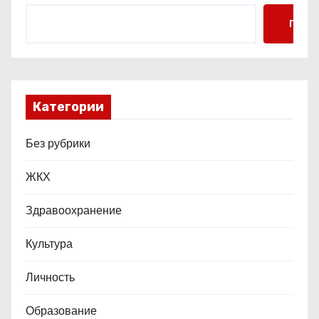
я
Поис
м
Категории
Без рубрики
ЖКХ
Здравоохранение
Культура
Личность
Образование