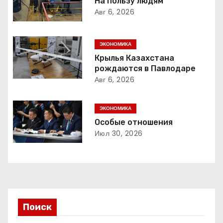
На пользу людям
а
Авг 6, 2026
ц
ЭКОНОМИКА
и
Крылья Казахстана
рождаются в Павлодаре
я
Авг 6, 2026
п
ЭКОНОМИКА
о
Особые отношения
з
Июл 30, 2026
а
п
и
Поиск
с