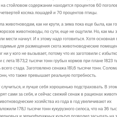
х на стойловом содержании находится процентов 60 поголо
х четвертей косяка лошадей и 70 процентов птицы.
а животноводам, как ни крути, а зима пока еще была, как г
орозов животноводы, по сути, еще не ощутили. Но, как мы 
и мести начнут. И к этому надо готовиться. Хотя основная
бходимые для размещения скота животноводческие помеще
 ни у кого не вызывает, потому что их заготовили с избытк
 с лета 1873,2 тысячи тонн грубых кормов при плане 1823 т
сего стада. Заготовлено сенажа 181,6 тысячи тонн. Солом
тонн, что также превышает реальную потребность.
т случиться, и лучше себя хорошенько подстраховать. В этом
рят сами за себя, и сейчас свежий сенаж в рационах живот
ивотноводческие хозяйства из года в год увеличивают их
ложили 178,1 тысячи тонн кукурузного силоса, что на 36 ты
зерновых и зернофуражных культур позволил засыпать на 