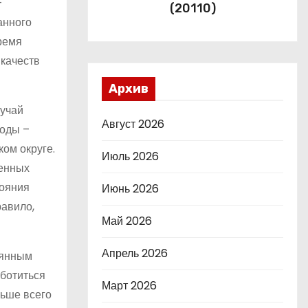
-
(20110)
анного
ремя
 качеств
Архив
лучай
Август 2026
тоды –
ком округе.
Июль 2026
венных
тояния
Июнь 2026
равило,
Май 2026
Апрель 2026
оянным
аботиться
Март 2026
льше всего