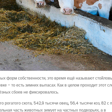
зных форм собственности, это время ещё называют стойлов
вке – то есть зимних выпасах. Как в целом проходит этот с
зных сбоев не фиксировалось.
 рогатого скота, 542,9 тысячи овец, 56,4 тысячи коз, 82 с
льная часть животных зимует на частных подворьях, а в