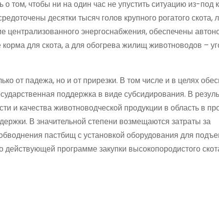
 о том, чтобы ни на один час не упустить ситуацию из-под 
средоточены десятки тысяч голов крупного рогатого скота,
щие централизованного энергоснабжения, обеспечены авто
 корма для скота, а для обогрева жилищ животноводов – уг
ько от падежа, но и от прирезки. В том числе и в целях обе
сударственная поддержка в виде субсидирования. В резуль
ти и качества животноводческой продукции в область в пр
держки. В значительной степени возмещаются затраты за
 обводнения пастбищ с установкой оборудования для подъ
м о действующей программе закупки высокопородистого скот