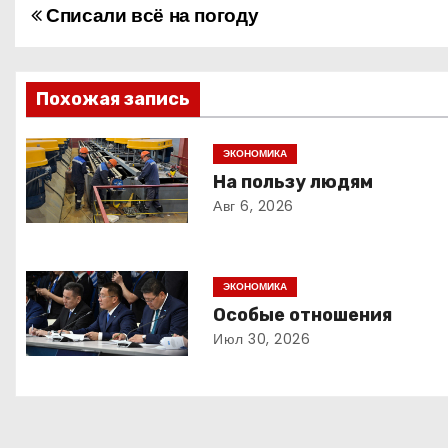
Списали всё на погоду
Н
а
в
Похожая запись
и
ЭКОНОМИКА
На пользу людям
г
Авг 6, 2026
а
ц
ЭКОНОМИКА
и
Особые отношения
Июл 30, 2026
я
п
о