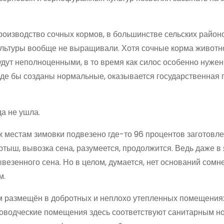
 производство сочных кормов, в большинстве сельских район
ультуры вообще не выращивали. Хотя сочные корма животн
удут неполноценными, в то время как силос особенно нужен
роде бы созданы нормальные, оказывается государственная 
а не ушла.
 местам зимовки подвезено где-то 96 процентов заготовл
ртыш, вывозка сена, разумеется, продолжится. Ведь даже в
везенного сена. Но в целом, думается, нет оснований сомн
м.
ном размещён в добротных и неплохо утепленных помещения
тноводческие помещения здесь соответствуют санитарным н