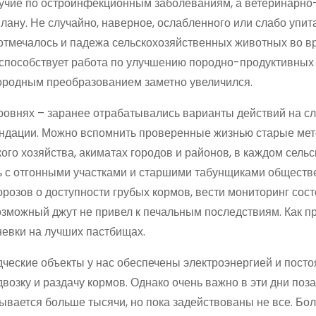
лучие по остроинфекционным заболеваниям, а ветеринарно
ану. Не случайно, наверное, ослаб­ленного или слабо упит
е отмечалось и падежа сельскохозяйственных животных во в
 способствует работа по улучшению породно-продуктивных
породным преобразованием заметно увеличился.
ровнях – заранее отрабатывались варианты действий на с
ендации. Можно вспомнить проверенные жизнью старые ме
го хозяйства, акиматах городов и районов, в каждом сельс
ь с отгонными участками и старшими табунщиками общест
орозов о доступности грубых кормов, вести мониторинг сос
 возможный джут не привел к печальным последствиям. Как п
невки на лучших пастбищах.
одческие объекты у нас обеспечены электроэнергией и пост
возку и раздачу кормов. Однако очень важно в эти дни поз
итывается больше тысячи, но пока задействованы не все. Бо