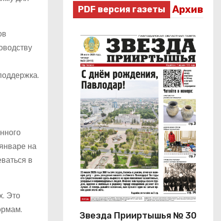
Архив
PDF версия газеты
ов
оводству
поддержка.
енного
 январе на
еваться в
х. Это
ормам.
Звезда Прииртышья № 30