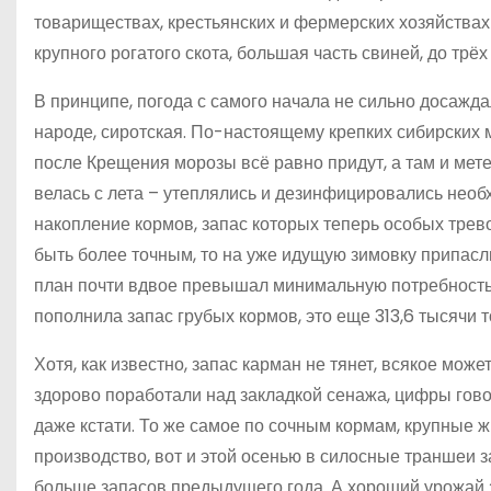
товариществах, крестьянских и фермерских хозяйства
крупного рогатого скота, большая часть свиней, до трё
В принципе, погода с самого начала не сильно досаждал
народе, сиротская. По-настоящему крепких сибирских м
после Крещения морозы всё равно придут, а там и метел
велась с лета – утеплялись и дезинфицировались нео
накопление кормов, запас которых теперь особых тревог
быть более точным, то на уже идущую зимовку припасли
план почти вдвое превышал минимальную потребность в
пополнила запас грубых кормов, это еще 313,6 тысячи 
Хотя, как известно, запас карман не тянет, всякое може
здорово поработали над закладкой сенажа, цифры гово
даже кстати. То же самое по сочным кормам, крупные ж
производство, вот и этой осенью в силосные траншеи за
больше запасов предыдущего года. А хороший урожай 