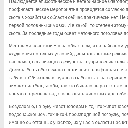
Наблюдается эпизоотическое и ветеринарное благопо
профилактические мероприятия проводятся согласно пл
скота в хозяйствах области сейчас практически нет. Н
первой половины зимовки. И в какой-то степени этому
скота. За последние годы охват маточного поголовья 
Местными властями – и на областном, и на районном у
ухудшения погодных условий, даны конкретные реком
например, организацию дежурства в управлении сельско
Должна быть обеспечена постоянная телефонная связ
табунов. Обязательно нужно позаботиться на период м
зимних пастбищ, чтобы, как это бывало не раз, тот же
время от времени надо перегонять животных для тебе
Безусловно, на руку животноводам и то, что животнов
водоснабжением, техникой, производящей погрузку, под
именно об отгонных участках, их у нас в области насч