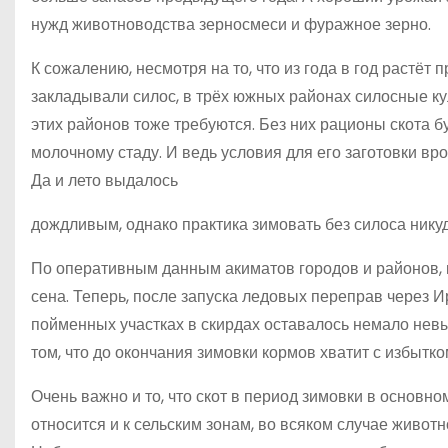
нужд животноводства зерносмеси и фуражное зерно.
К сожалению, несмотря на то, что из года в год растёт
закладывали силос, в трёх южных районах силосные к
этих районов тоже требуются. Без них рационы скота б
молочному стаду. И ведь условия для его заготовки в
Да и лето выдалось
дождливым, однако практика зимовать без силоса никуд
По оперативным данным акиматов городов и районов, к
сена. Теперь, после запуска ледовых переправ через И
пойменных участках в скирдах оставалось немало невы
том, что до окончания зимовки кормов хватит с избытко
Очень важно и то, что скот в период зимовки в основ
относится и к сельским зонам, во всяком случае живо