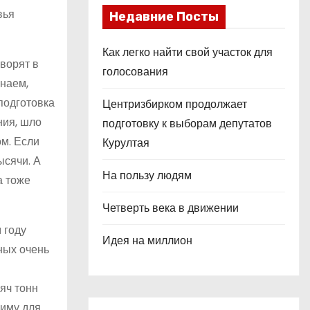
вья
Недавние Посты
Как легко найти свой участок для
оворят в
голосования
знаем,
 подготовка
Центризбирком продолжает
ния, шло
подготовку к выборам депутатов
ом. Если
Курултая
ысячи. А
На пользу людям
а тоже
Четверть века в движении
 году
Идея на миллион
ных очень
сяч тонн
зиму для