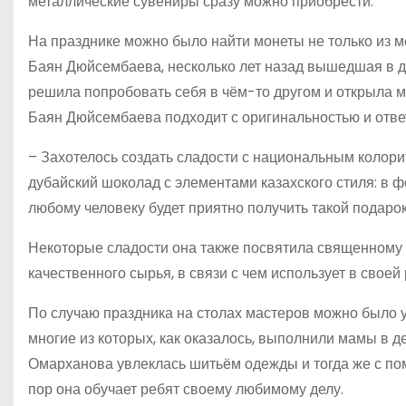
металлические сувениры сразу можно приобрести.
На празднике можно было найти монеты не только из ме
Баян Дюйсембаева, несколько лет назад вышедшая в де
решила попробовать себя в чём-то другом и открыла ми
Баян Дюйсембаева подходит с оригинальностью и ответ
– Захотелось создать сладости с национальным колорит
дубайский шоколад с элементами казахского стиля: в ф
любому человеку будет приятно получить такой подарок
Некоторые сладости она также посвятила священному 
качественного сырья, в связи с чем использует в свое
По случаю праздника на столах мастеров можно было 
многие из которых, как оказалось, выполнили мамы в д
Омарханова увлеклась шитьём одежды и тогда же с по
пор она обучает ребят своему любимому делу.