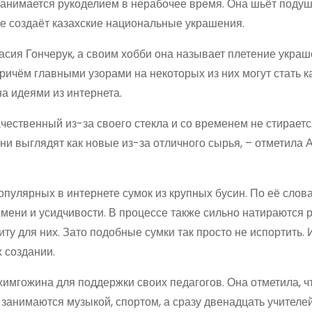
занимается рукоделием в нерабочее время. Она шьёт подуш
же создаёт казахские национальные украшения.
асия Гончерук, а своим хобби она называет плетение украш
ричём главными узорами на некоторых из них могут стать к
на идеями из интернета.
чественный из-за своего стекла и со временем не стираетс
ни выглядят как новые из-за отличного сырья, – отметила 
опулярных в интернете сумок из крупных бусин. По её слова
мени и усидчивости. В процессе также сильно натираются р
ту для них. Зато подобные сумки так просто не испортить. 
х создании.
мгожина для поддержки своих педагогов. Она отметила, ч
занимаются музыкой, спортом, а сразу двенадцать учителе