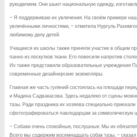
рукоделием. Они шьют национальную одежду, изготавли
– Я поддерживаю их увлечения. На своём примере наши
увлечёнными личностями, – отметила Нургуль Рахимгож
любимому делу детей.
Учащиеся их школы также приняли участие в общем п
панно из лоскутков ткани. Его повесили напротив стол
Их также представили образовательные учреждения Пав
современные дизайнерские экземпляры.
Главная же часть гуляний состоялась на площади пер
и Мадина Садвакасова. Здесь недалеко от сцены можно
тазы. Ради праздника их хозяева специально приехали
сфотографироваться павлодарцам за символическую це
– Собаки очень спокойные, послушные. Мы их обязател
Всего мы содержим восемнадцать собак тазы, – сказал 