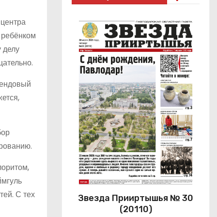
 центра
а ребёнком
у делу
щательно.
рендовый
жется,
бор
ированию.
лоритом,
ймгуль
ей. С тех
Звезда Прииртышья № 30
(20110)