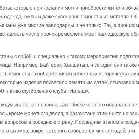
боты, которые при желании могли приобрести жители облас
, одежда, куклы и даже сувенирные монеты из металла. Об 
шаны уже многие павлодарцы и не только. Так, в прошлом
едставлял в числе прочих ремесленников Павлодарскую обла
станы с собой, и специально к такому мероприятию подгото
ицы. Например, Байтерек, Ханшатыр, и сегодня они также 
есть и монеты с изображениями известных исторических ли
Некоторые изделия посвятили памятным датам, отмечавшим
50-летию футбольного клуба «Иртыш».
ридумывает, как правило, сам. После чего его обрабатывает
сь, кроме монетного двора, в Казахстане этим никто не зан
 вопросом в соседнюю страну. Последним этапом в созда
ого штампа, вокруг которого собирается много людей, эти