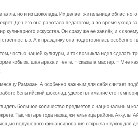
талла, но и из шоколада. Их делает жительница областного
крет. До него она работала педагогом, а во время ухода з
р кулинарного искусства. Он сразу же её завлёк, и к своем
ственностью. А к празднику она подготовилась особенно т
ом, частью нашей культуры, и так возникла идея сделать т
орме кобыза, шанырака и тенге, – сказала мастер. – Мне ка
.
месяцу Рамазан. А особенно важным для себя считает под
й работе бельгийский шоколад, уделяя внимание его темпер
увидеть большое количество предметов с национальным ко
екрете. Так, четыре года назад жительница района Аккулы А
мощью подушевого финансирования открыла кружок для дет