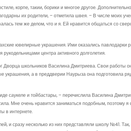
остиле, корпе, такии, борики и многое другое. Дополнительн
агодарны их родители, – отметила швея. – В числе моих уч
алась тем же делом, что и я. Ей нравится общаться со све
захские ювелирные украшения. Ими оказались павлодарки р
ая рукодельницами центра активного долголетия.
г Дворца школьников Василина Дмитриева. Свои работы о
ные украшения, а в преддверии Наурыза она подготовила ря
иде саукеле и тойбастары, – перечислила Василина Дмитри
сила. Мне очень нравится заниматься подобным, поэтому я 
ты в интернете.
й, и сразу несколько из них представляли школу №41. Так,