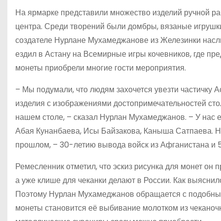
На ярмарке представили множество изделий ручной ра
центра. Среди творений были домбры, вязаные игрушки
создателе Нурлане Мухамеджанове из Железинки наслы
ездил в Астану на Всемирные игры кочевников, где пр
монеты приобрели многие гости мероприятия.
– Мы подумали, что людям захочется увезти частичку А
изделия с изображениями достопримечательностей стол
нашем столе, – сказал Нурлан Мухамеджанов. – У нас 
Абая Кунанбаева, Исы Байзакова, Каныша Сатпаева. 
прошлом, – 30-летию вывода войск из Афганистана и 
Ремесленник отметил, что эскиз рисунка для монет он п
а уже клише для чеканки делают в России. Как выяснило
Поэтому Нурлан Мухамеджанов обращается с подобным
монеты становится её выбивание молотком из чеканочн