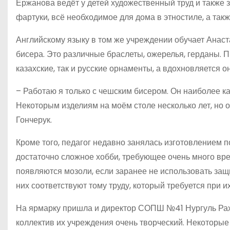
Ержанова ведёт у детей художественный труд и также 
фартуки, всё необходимое для дома в этностиле, а так
Английскому языку в том же учреждении обучает Анаст
бисера. Это различные браслеты, ожерелья, герданы. П
казахские, так и русские орнаменты, а вдохновляется о
– Работаю я только с чешским бисером. Он наиболее ка
Некоторым изделиям на моём столе несколько лет, но о
Гончерук.
Кроме того, педагог недавно занялась изготовлением п
достаточно сложное хобби, требующее очень много вре
появляются мозоли, если заранее не использовать защи
них соответствуют тому труду, который требуется при и
На ярмарку пришла и директор СОПШ №41 Нургуль Рахи
коллектив их учреждения очень творческий. Некоторые 