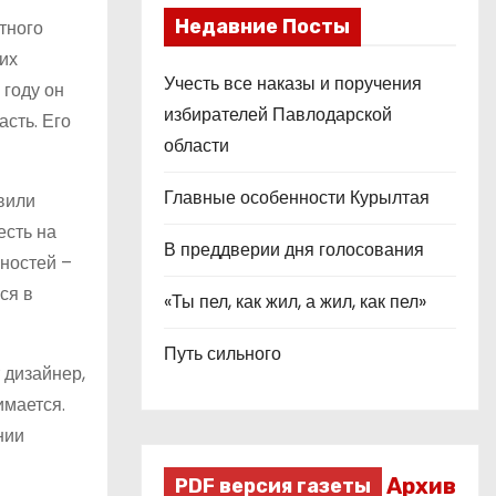
Недавние Посты
тного
их
Учесть все наказы и поручения
 году он
избирателей Павлодарской
сть. Его
области
Главные особенности Курылтая
вили
есть на
В преддверии дня голосования
чностей –
ся в
«Ты пел, как жил, а жил, как пел»
Путь сильного
 дизайнер,
имается.
нии
Архив
PDF версия газеты