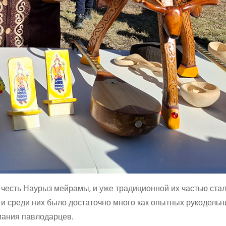
есть Наурыз мейрамы, и уже традиционной их частью ста
и среди них было достаточно много как опытных рукодельни
имания павлодарцев.