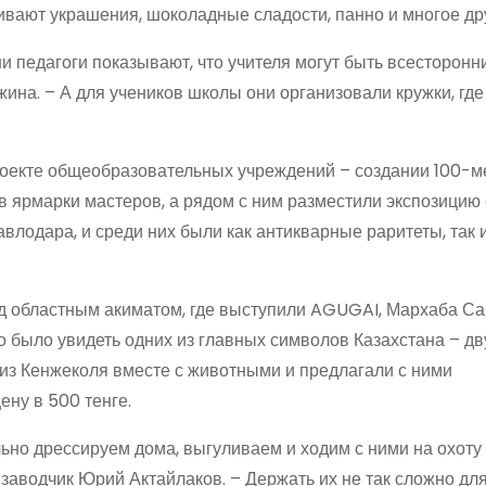
вают украшения, шоколадные сладости, панно и многое др
 педагоги показывают, что учителя могут быть всесторонн
ина. – А для учеников школы они организовали кружки, где
роекте общеобразовательных учреждений – создании 100-м
ов ярмарки мастеров, а рядом с ним разместили экспозицию 
лодара, и среди них были как антикварные раритеты, так 
ед областным акиматом, где выступили AGUGAI, Мархаба С
 было увидеть одних из главных символов Казахстана – дв
 из Кенжеколя вместе с животными и предлагали с ними
ну в 500 тенге.
ьно дрессируем дома, выгуливаем и ходим с ними на охоту 
заводчик Юрий Актайлаков. – Держать их не так сложно для