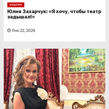
о
КУЛЬТУРА
м
Юлия Захарчук: «Я хочу, чтобы театр
у
задышал!»
Янв 22, 2026