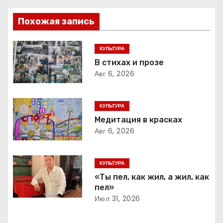
и
Похожая запись
г
КУЛЬТУРА
а
В стихах и прозе
Авг 6, 2026
ц
и
КУЛЬТУРА
я
Медитация в красках
Авг 6, 2026
п
о
КУЛЬТУРА
«Ты пел, как жил, а жил, как
з
пел»
Июл 31, 2026
а