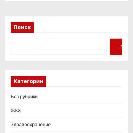
п
и
с
Поиск
я
Поис
м
Категории
Без рубрики
ЖКХ
Здравоохранение