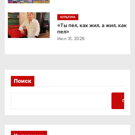
я
п
КУЛЬТУРА
о
«Ты пел, как жил, а жил, как
пел»
з
Июл 31, 2026
а
п
и
Поиск
с
я
Поис
м