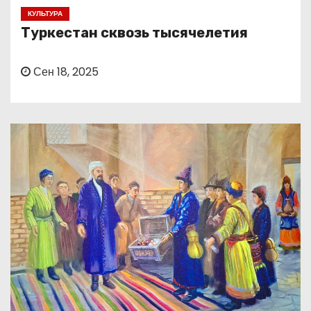
о
КУЛЬТУРА
м
Туркестан сквозь тысячелетия
у
Сен 18, 2025