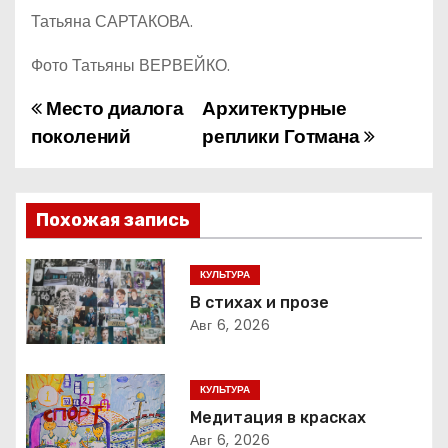
Татьяна САРТАКОВА.
Фото Татьяны ВЕРВЕЙКО.
Место диалога
Архитектурные
Н
поколений
реплики Готмана
а
в
Похожая запись
и
г
КУЛЬТУРА
В стихах и прозе
а
Авг 6, 2026
ц
КУЛЬТУРА
и
Медитация в красках
Авг 6, 2026