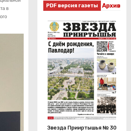
ециальной
Архив
PDF версия газеты
та в
ого
Звезда Прииртышья № 30