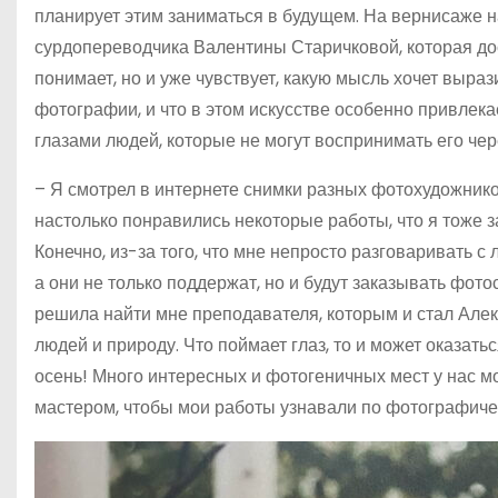
планирует этим заниматься в будущем. На вернисаже 
сурдопереводчика Валентины Старичковой, которая дос
понимает, но и уже чувствует, какую мысль хочет выраз
фотографии, и что в этом искусстве особенно привлекае
глазами людей, которые не могут воспринимать его чере
– Я смотрел в интернете снимки разных фотохудожнико
настолько понравились некоторые работы, что я тоже з
Конечно, из-за того, что мне непросто разговаривать с 
а они не только поддержат, но и будут заказывать фот
решила найти мне преподавателя, которым и стал Але
людей и природу. Что поймает глаз, то и может оказать
осень! Много интересных и фотогеничных мест у нас мо
мастером, чтобы мои работы узнавали по фотографиче