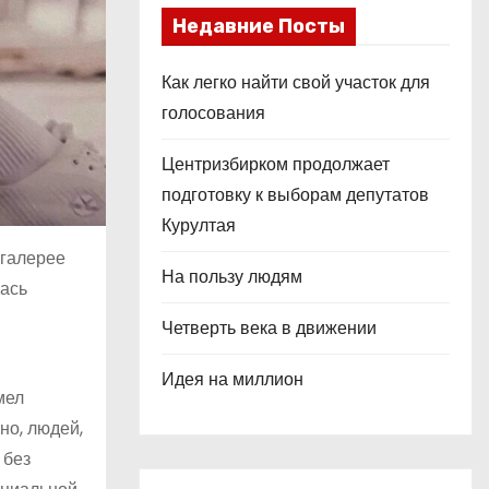
Недавние Посты
Как легко найти свой участок для
голосования
Центризбирком продолжает
подготовку к выборам депутатов
Курултая
 галерее
На пользу людям
лась
Четверть века в движении
Идея на миллион
мел
но, людей,
 без