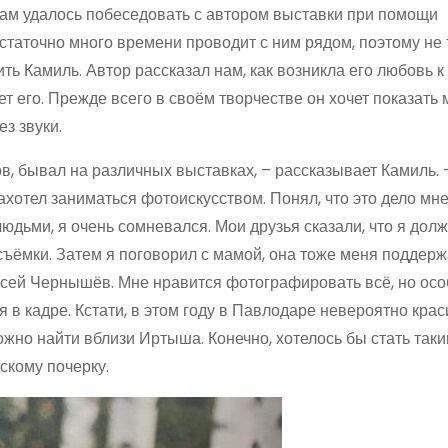
нам удалось побеседовать с автором выставки при помощи
таточно много времени проводит с ним рядом, поэтому не 
ить Камиль. Автор рассказал нам, как возникла его любовь к
т его. Прежде всего в своём творчестве он хочет показать 
з звуки.
в, бывал на различных выставках, – рассказывает Камиль. 
ахотел заниматься фотоискусством. Понял, что это дело мне
людьми, я очень сом­невался. Мои друзья сказали, что я долж
осъёмки. Затем я поговорил с мамой, она тоже меня поддерж
ксей Чернышёв. Мне нравится фотографировать всё, но ос
ся в кадре. Кстати, в этом году в Павлодаре невероятно кра
жно найти вблизи Иртыша. Конечно, хотелось бы стать так
скому почерку.