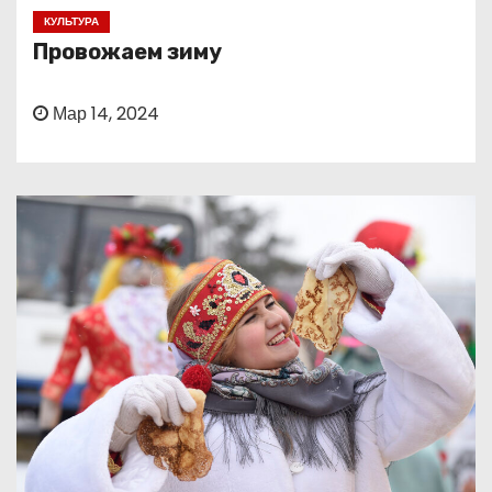
о
КУЛЬТУРА
м
Провожаем зиму
у
Мар 14, 2024