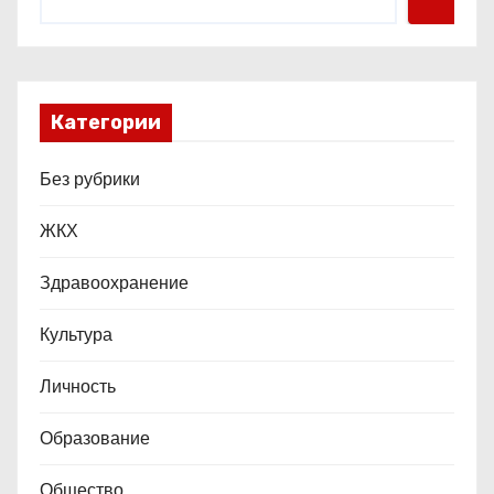
я
м
Категории
Без рубрики
ЖКХ
Здравоохранение
Культура
Личность
Образование
Общество