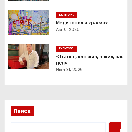
ц
КУЛЬТУРА
и
Медитация в красках
Авг 6, 2026
я
п
КУЛЬТУРА
о
«Ты пел, как жил, а жил, как
пел»
з
Июл 31, 2026
а
п
и
Поиск
с
Поис