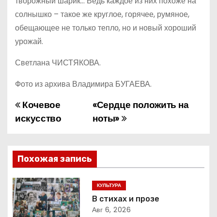
творожный шарик… Ведь каждое из них похоже на
солнышко – такое же круглое, горячее, румяное,
обещающее не только тепло, но и новый хороший
урожай.
Светлана ЧИСТЯКОВА.
Фото из архива Владимира БУГАЕВА.
Кочевое
«Сердце положить на
Н
искусство
ноты»
а
в
Похожая запись
и
г
КУЛЬТУРА
В стихах и прозе
а
Авг 6, 2026