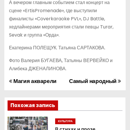
А вечером главным событием стал концерт на
сцене «ErtisPromenade», где выступили
финалисты «Coverkaraoke PVL», DJ Battle,
хедлайнерами мероприятия стали певцы Turar,
Sevak и группа «Орда».
Екатерина ПОЛЕЩУК. Татьяна САРТАКОВА.
Фото Валерия БУГАЕВА, Татьяны ВЕРВЕЙКО и
Алибека ДЖЕНАЛИНОВА.
Магия акварели
Самый народный
Н
а
в
Похожая запись
и
КУЛЬТУРА
В стихах и прозе