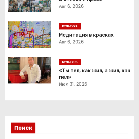
г
Авг 6, 2026
а
ц
КУЛЬТУРА
Медитация в красках
и
Авг 6, 2026
я
КУЛЬТУРА
п
«Ты пел, как жил, а жил, как
пел»
о
Июл 31, 2026
з
а
п
Поиск
и