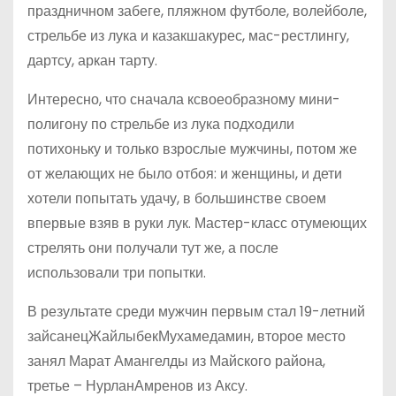
праздничном забеге, пляжном футболе, волейболе,
стрельбе из лука и казакшакурес, мас-рестлингу,
дартсу, аркан тарту.
Интересно, что сначала ксвое­образному мини-
полигону по стрельбе из лука подходили
потихоньку и только взрослые мужчины, потом же
от желающих не было отбоя: и женщины, и дети
хотели попытать удачу, в большинстве своем
впервые взяв в руки лук. Мастер-класс отумеющих
стрелять они получали тут же, а после
использовали три попытки.
В результате среди мужчин первым стал 19-летний
зайсанецЖайлыбекМухамедамин, второе место
занял Марат Амангелды из Майского района,
третье – НурланАмренов из Аксу.