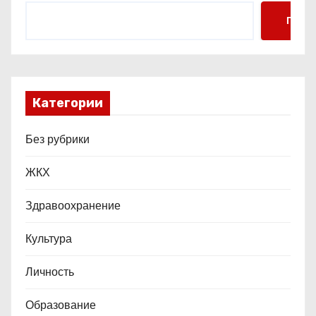
с
Поис
я
м
Категории
Без рубрики
ЖКХ
Здравоохранение
Культура
Личность
Образование