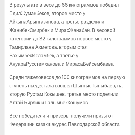
В результате в весе до 66 килограммов победил
ЕдилЖуманбеков, второе место у
АйкынаАрынгазинова, а третье разделили
ЖанибекОмирбек и МирасЖанабай. В весовой
категории до 82 килограммов первое место у
Тамирлана Ахметова, вторым стал
РахымбекИсламбек, а третье у
АнуараРусстемханова и МирасаБейсембаева.
Среди тяжеловесов до 100 килограммов на первую
ступень пьедестала взошел ШынгысТыныбаев, на
вторую Рустам Кокышев, третье место поделили
Алтай Бирлик и ГалымбекКошумов.
Все победители и призеры получили призы от
Федерации казакшакурес Павлодарской области.