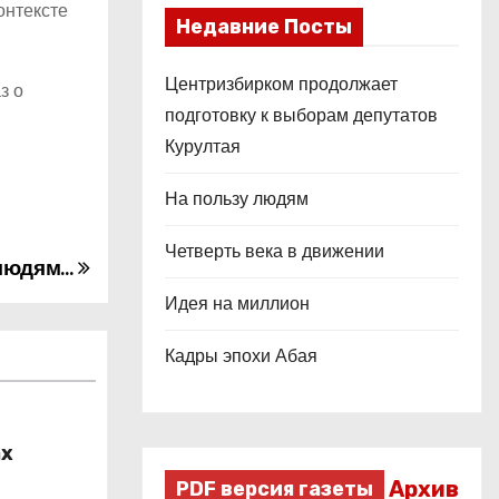
онтексте
Недавние Посты
Центризбирком продолжает
з о
подготовку к выборам депутатов
Курултая
На пользу людям
Четверть века в движении
 людям…
Идея на миллион
Кадры эпохи Абая
ах
Архив
PDF версия газеты