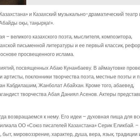
азахстана» и Казахский музыкально-драматический театр 
байды оқы, таңырқа!».
я – великого казахского поэта, мыслителя, композитора,
ахской письменной литературы и ее первый классик, рефо
а основе просвещенного ислама.
ятий, посвященных Абаю Кунанбаеву. В аймаутовке пров
 артисты, поклонники творчества поэта, местные поэты и 
ан Кабдилашим, Жанболат Абайхан. Кроме того, абаевед,
гандист творчества Абая Даниял Асенов. Актеры представ
да возвращаемся к нему. Его идеи – духовная пища для все
илиала ОО «Союз писателей Казахстана» Серик Еликбай. – 
быт, мировоззрение, характер, душа, вера, язык, традиции 