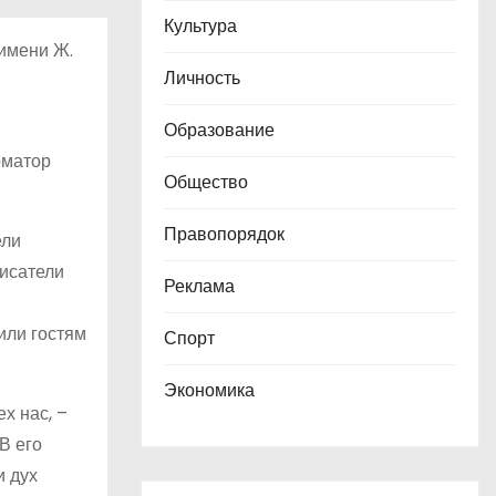
Культура
имени Ж.
Личность
Образование
рматор
Общество
Правопорядок
ели
писатели
Реклама
или гостям
Спорт
Экономика
х нас, –
В его
и дух