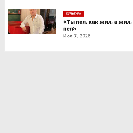
а
ц
КУЛЬТУРА
«Ты пел, как жил, а жил,
и
пел»
Июл 31, 2026
я
п
о
з
а
п
и
с