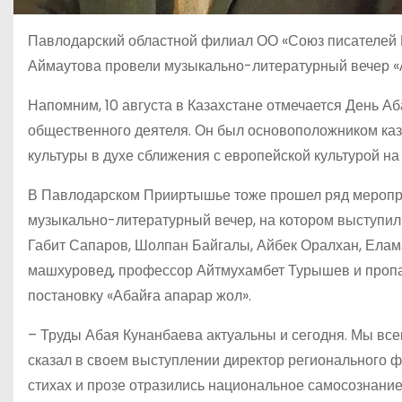
Павлодарский областной филиал ОО «Союз писателей К
Аймаутова провели музыкально-литературный вечер «А
Напомним, 10 августа в Казахстане отмечается День Аба
общественного деятеля. Он был основоположником каз
культуры в духе сближения с европейской культурой н
В Павлодарском Прииртышье тоже прошел ряд меропри
музыкально-литературный вечер, на котором выступили
Габит Сапаров, Шолпан Байгалы, Айбек Оралхан, Елам
машхуровед, профессор Айтмухамбет Турышев и пропа
постановку «Абайға апарар жол».
– Труды Абая Кунанбаева актуальны и сегодня. Мы всег
сказал в своем выступлении директор регионального ф
стихах и прозе отразились национальное самосознание, 