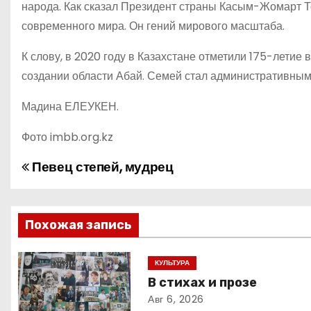
народа. Как сказал Президент страны Касым-Жомарт Т
современного мира. Он гений мирового масштаба.
К слову, в 2020 году в Казахстане отметили 175-летие 
создании области Абай. Семей стал административным 
Мадина ЕЛЕУКЕН.
Фото imbb.org.kz
Певец степей, мудрец
Н
а
в
Похожая запись
и
КУЛЬТУРА
В стихах и прозе
г
Авг 6, 2026