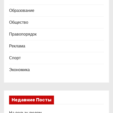
е
Образование
й
Общество
Правопорядок
Реклама
Спорт
Экономика
Недавние Посты
На пользу людям