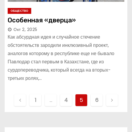
ОБЩЕСТВО
Особенная «дверца»
Окт 2, 2025
Как абсурдная идея и случайное стечение
обстоятельств зародили инклюзивный проект,
аналогов которому в республике еще не бывало
Павлодар стал первым в Казахстане, где из
сурдопереводчика, который всегда на вторых-
третьих ролях,…
П
1
…
4
5
6
а
г