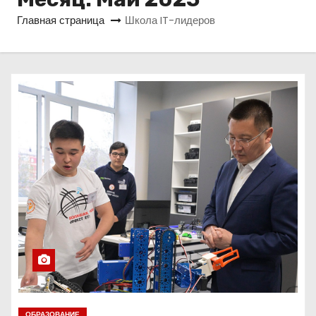
о
Главная страница
Школа IT-лидеров
м
у
ОБРАЗОВАНИЕ