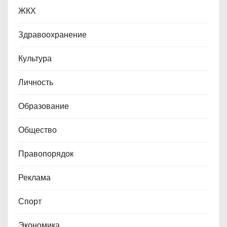
ЖКХ
а
п
Здравоохранение
и
Культура
с
Личность
е
Образование
й
Общество
Правопорядок
Реклама
Спорт
Экономика