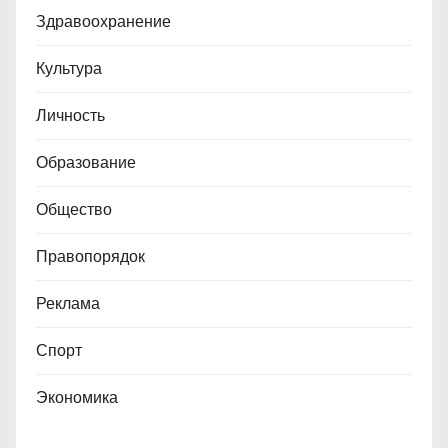
п
Здравоохранение
и
Культура
с
Личность
е
Образование
й
Общество
Правопорядок
Реклама
Спорт
Экономика