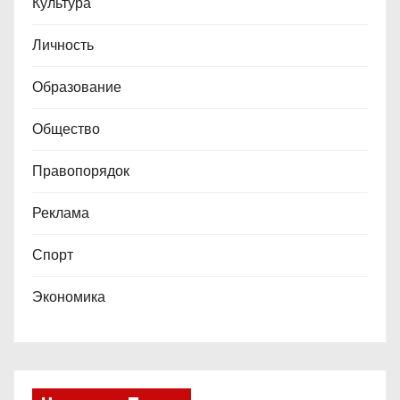
и
Культура
с
Личность
е
Образование
й
Общество
Правопорядок
Реклама
Спорт
Экономика