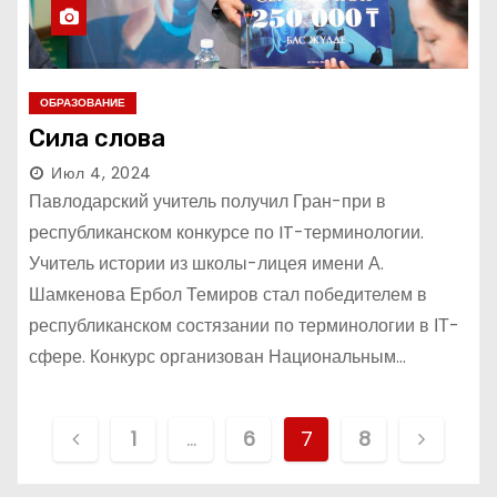
ОБРАЗОВАНИЕ
Сила слова
Июл 4, 2024
Павлодарский учитель получил Гран-при в
республиканском конкурсе по IT-терминологии.
Учитель истории из школы-лицея имени А.
Шамкенова Ербол Темиров стал победителем в
республиканском состязании по терминологии в ІТ-
сфере. Конкурс организован Национальным…
П
1
…
6
7
8
а