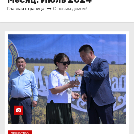
о
Главная страница
С новым домом!
м
у
ОБЩЕСТВО