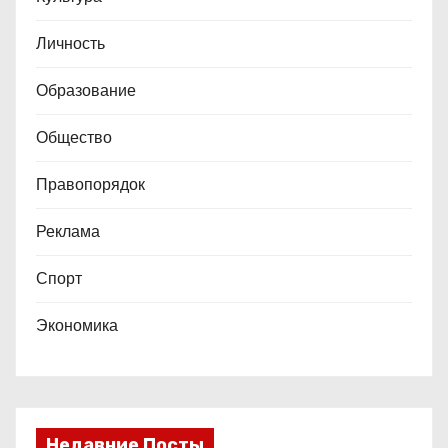
е
Личность
й
Образование
Общество
Правопорядок
Реклама
Спорт
Экономика
Недавние Посты