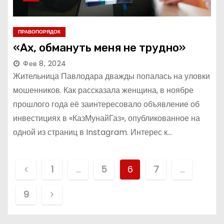
ПРАВОПОРЯДОК
«Ах, обмануть меня не трудно»
Фев 8, 2024
Жительница Павлодара дважды попалась на уловки
мошенников. Как рассказала женщина, в ноябре
прошлого года её заинтересовало объявление об
инвестициях в «КазМунайГаз», опубликованное на
одной из страниц в Instagram. Интерес к…
П
1
…
5
6
7
…
а
9
г