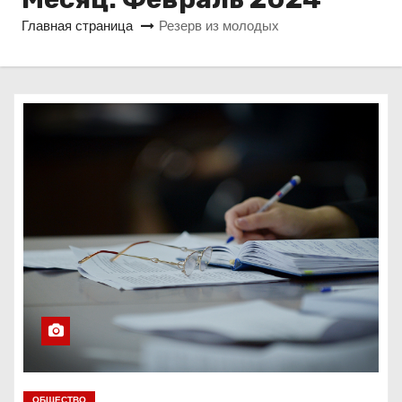
о
Главная страница
Резерв из молодых
м
у
ОБЩЕСТВО